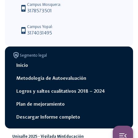
Campus Mosquera:
phone_android
3178573501
Campus Yopal:
phone_android
3174031495
policy
Segmento legal
Inicio
Metodología de Autoevaluación
Logros y saltos cualitativos 2018 – 2024
Plan de mejoramiento
Descargar Informe completo
switch_access_shortcut
close
Opciones Rápidas
menu_open
Unisalle 2025 - Vigilada MinEducación