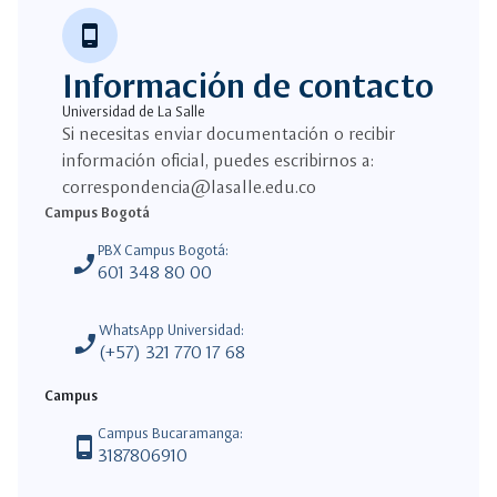
phone_android
Información de contacto
Universidad de La Salle
Si necesitas enviar documentación o recibir
información oficial, puedes escribirnos a:
correspondencia@lasalle.edu.co
Campus Bogotá
PBX Campus Bogotá:
phone_enabled
601 348 80 00
WhatsApp Universidad:
phone_enabled
(+57) 321 770 17 68
Campus
Campus Bucaramanga:
phone_android
3187806910