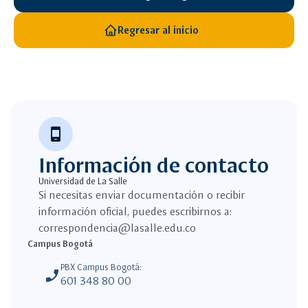
Regresar al inicio
phone_android
Información de contacto
Universidad de La Salle
Si necesitas enviar documentación o recibir
información oficial, puedes escribirnos a:
correspondencia@lasalle.edu.co
Campus Bogotá
PBX Campus Bogotá:
phone_enabled
601 348 80 00