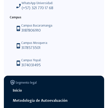
WhatsApp Universidad:
phone_enabled
(+57) 321 770 17 68
Campus
Campus Bucaramanga:
phone_android
3187806910
Campus Mosquera:
phone_android
3178573501
Campus Yopal:
phone_android
3174031495
policy
Segmento legal
Inicio
Metodología de Autoevaluación