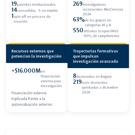
19
269
patentes institucionales
investigadores
14
reconocidos MinCiencias
concedidas · 5 en trámite
2024
1
spin-off en proceso de
63%
de los grupos en
creación
categorías A1 y A
550
artículos Scopus/WoS ·
110% de cumplimiento
Recursos externos que
Trayectorias formativas
potencian la investigación
que impulsan
investigación avanzada
+$16.000M
en
8
financiación
doctorados en Bogotá
219
externa para
tesis doctorales
investigación
aprobadas a diciembre
2024
Financiación externa
triplicada frente a la
autoevaluación anterior.