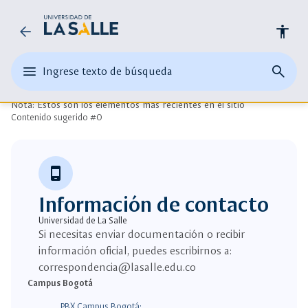
Universidad
arrow_back
accessibility
action_key
de
Resultados búsqueda
edit
menu
close
search
Ingrese texto de búsqueda
la
Universidad de la salle
Ingrese
abrir
cerrar
página
texto
el
buscad
de
Salle
Nota: Estos son los elementos más recientes en el sitio
o
menu
busque
Contenido sugerido #0
una
principal
palabra
clave
phone_android
Información de contacto
Universidad de La Salle
Si necesitas enviar documentación o recibir
información oficial, puedes escribirnos a:
correspondencia@lasalle.edu.co
Campus Bogotá
PBX Campus Bogotá: