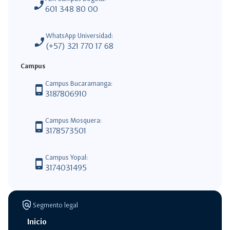
phone_enabled
601 348 80 00
WhatsApp Universidad:
phone_enabled
(+57) 321 770 17 68
Campus
Campus Bucaramanga:
phone_android
3187806910
Campus Mosquera:
phone_android
3178573501
Campus Yopal:
phone_android
3174031495
policy
Segmento legal
Inicio